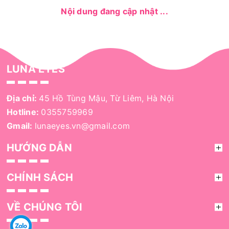
Nội dung đang cập nhật ...
LUNA EYES
Địa chỉ:
45 Hồ Tùng Mậu, Từ Liêm, Hà Nội
Hotline:
0355759969
Gmail:
lunaeyes.vn@gmail.com
HƯỚNG DẪN
CHÍNH SÁCH
VỀ CHÚNG TÔI