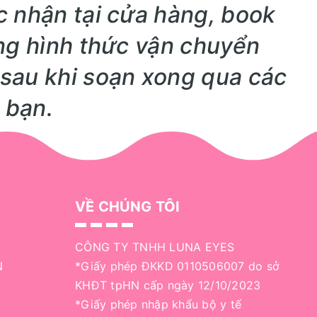
c nhận tại cửa hàng, book
ng hình thức vận chuyển
sau khi soạn xong qua các
 bạn.
VỀ CHÚNG TÔI
CÔNG TY TNHH LUNA EYES
N
*Giấy phép ĐKKD 0110506007 do sở
KHĐT tpHN cấp ngày 12/10/2023
*Giấy phép nhập khẩu bộ y tế