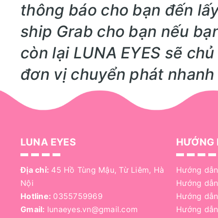
thông báo cho bạn đến lấy
ship Grab cho bạn nếu bạn
còn lại LUNA EYES sẽ chủ
đơn vị chuyển phát nhanh
LUNA EYES
HƯỚNG 
Địa chỉ:
45 Hồ Tùng Mậu, Từ Liêm, Hà
Hướng dẫn
Nội
Hướng dẫn
Hotline:
0355759969
Hướng dẫn
Gmail:
lunaeyes.vn@gmail.com
Hướng dẫn