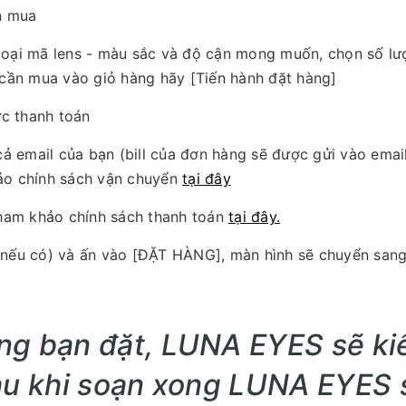
n mua
ại mã lens - màu sắc và độ cận mong muốn, chọn số lượ
cần mua vào giỏ hàng hãy [Tiến hành đặt hàng]
ức thanh toán
ả email của bạn (bill của đơn hàng sẽ được gửi vào email
hảo chính sách vận chuyển
tại đây
tham khảo chính sách thanh toán
tại đây.
h (nếu có) và ấn vào [ĐẶT HÀNG], màn hình sẽ chuyển san
ng bạn đặt, LUNA EYES sẽ kiể
au khi soạn xong LUNA EYES s