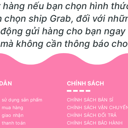
 hàng nếu bạn chọn hình thứ
 chọn ship Grab, đối với nhữ
 động gửi hàng cho bạn ngay 
 mà không cần thông báo cho
DẪN
CHÍNH SÁCH
 sử dụng sản phẩm
CHÍNH SÁCH BÁN SỈ
 mua hàng
CHÍNH SÁCH VẬN CHUYỂ
 giao nhận
CHÍNH SÁCH ĐỔI TRẢ
 thanh toán
CHÍNH SÁCH BẢO HÀNH