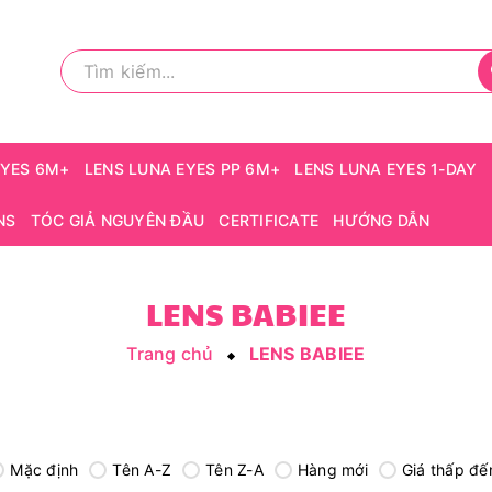
EYES 6M+
LENS LUNA EYES PP 6M+
LENS LUNA EYES 1-DAY
NS
TÓC GIẢ NGUYÊN ĐẦU
CERTIFICATE
HƯỚNG DẪN
LENS BABIEE
Trang chủ
LENS BABIEE
Mặc định
Tên A-Z
Tên Z-A
Hàng mới
Giá thấp đế