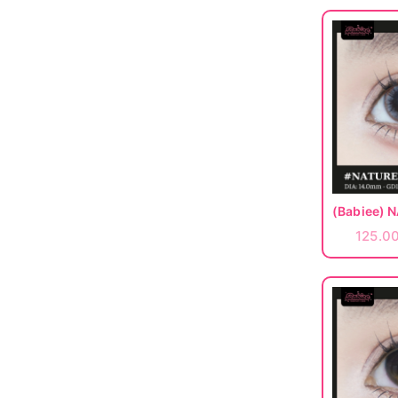
125.0