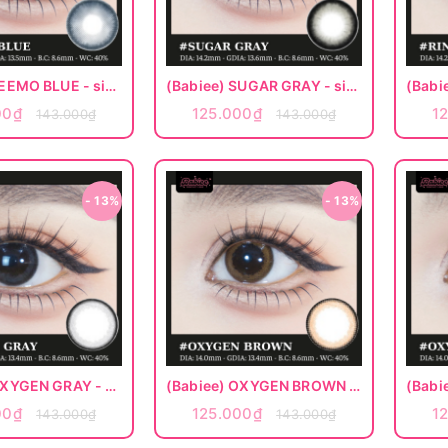
(Babiee) TEEMO BLUE - size vừa
(Babiee) SUGAR GRAY - size vừa
00₫
125.000₫
1
143.000₫
143.000₫
- 13%
- 13%
(Babiee) OXYGEN GRAY - size nhỏ
(Babiee) OXYGEN BROWN - size nhỏ
00₫
125.000₫
1
143.000₫
143.000₫