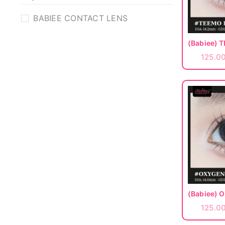
BABIEE CONTACT LENS
125.0
125.0