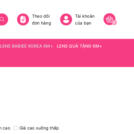
Theo dõi
Tài khoản
đơn hàng
của bạn
0
LENS BABIEE KOREA 6M+
LENS QUÀ TẶNG 6M+
n cao
Giá cao xuống thấp