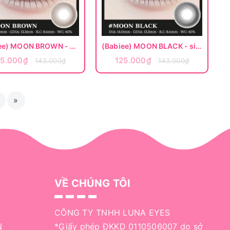
(Babiee) MOON BROWN - size nhỏ
(Babiee) MOON BLACK - size nhỏ
25.000₫
125.000₫
143.000₫
143.000₫
»
VỀ CHÚNG TÔI
CÔNG TY TNHH LUNA EYES
N
*Giấy phép ĐKKD 0110506007 do sở