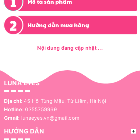
Mô tả sản phẩm
Hướng dẫn mua hàng
Nội dung đang cập nhật ...
LUNA EYES
Địa chỉ:
45 Hồ Tùng Mậu, Từ Liêm, Hà Nội
Hotline:
0355759969
Gmail:
lunaeyes.vn@gmail.com
HƯỚNG DẪN