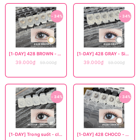
- 34%
- 34%
[1-DAY] 428 BROWN - Size nhỏ
[1-DAY] 428 GRAY - Size nhỏ
39.000₫
39.000₫
59.000₫
59.000₫
- 34%
- 34%
[1-DAY] Trong suốt - clear lens
[1-DAY] 428 CHOCO - Size nhỏ