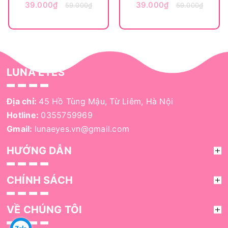
39.000₫
39.000₫
59.000₫
59.000₫
LUNA EYES
Địa chỉ:
45 Hồ Tùng Mậu, Từ Liêm, Hà Nội
Hotline:
0355759969
Gmail:
lunaeyes.vn@gmail.com
HƯỚNG DẪN
CHÍNH SÁCH
VỀ CHÚNG TÔI