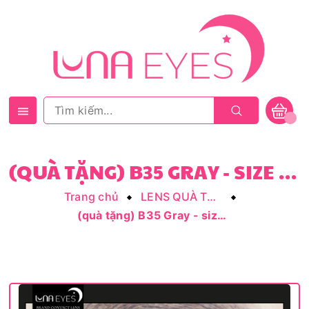
(QUÀ TẶNG) B35 GRAY - SIZE TO
Trang chủ
LENS QUÀ TẶNG
(quà tặng) B35 Gray - size to