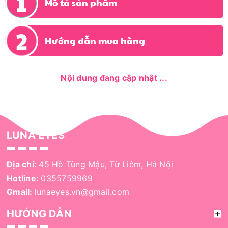
Mô tả sản phẩm
Hướng dẫn mua hàng
Nội dung đang cập nhật ...
LUNA EYES
Địa chỉ:
45 Hồ Tùng Mậu, Từ Liêm, Hà Nội
Hotline:
0355759969
Gmail:
lunaeyes.vn@gmail.com
HƯỚNG DẪN