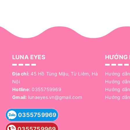
LUNA EYES
HƯỚNG 
Địa chỉ:
45 Hồ Tùng Mậu, Từ Liêm, Hà
Hướng dẫn
Nội
Hướng dẫn
Hotline:
0355759969
Hướng dẫn
Gmail:
lunaeyes.vn@gmail.com
Hướng dẫn
0355759969
0355759969