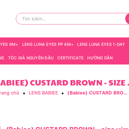
EYES 6M+
LENS LUNA EYES PP 6M+
LENS LUNA EYES 1-DAY
NS
TÓC GIẢ NGUYÊN ĐẦU
CERTIFICATE
HƯỚNG DẪN
(BABIEE
rang chủ
LENS BABIEE
(Babiee) CUSTARD BROWN - size vừa