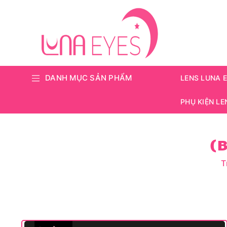
DANH MỤC SẢN PHẨM
LENS LUNA 
PHỤ KIỆN LE
T