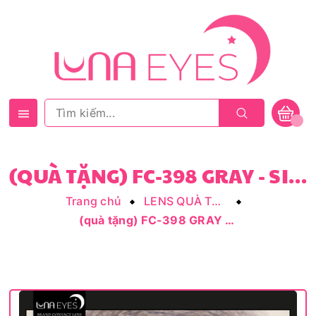
(QUÀ TẶNG) FC-398 GRAY - SIZE NHỎ
Trang chủ
LENS QUÀ TẶNG
(quà tặng) FC-398 GRAY - size nhỏ