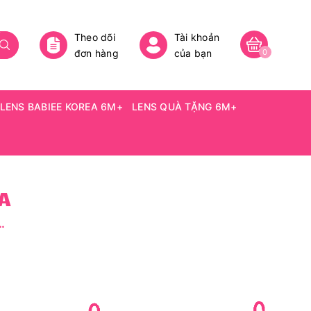
Theo dõi
Tài khoản
đơn hàng
của bạn
0
LENS BABIEE KOREA 6M+
LENS QUÀ TẶNG 6M+
ỪA
 BROWN - size vừa