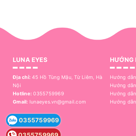
LUNA EYES
HƯỚNG 
Địa chỉ:
45 Hồ Tùng Mậu, Từ Liêm, Hà
Hướng dẫn
Nội
Hướng dẫn
Hotline:
0355759969
Hướng dẫn
Gmail:
lunaeyes.vn@gmail.com
Hướng dẫn
0355759969
0355759969