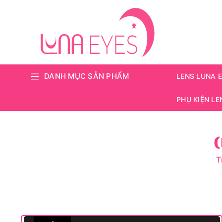
DANH MỤC SẢN PHẨM
LENS LUNA 
PHỤ KIỆN LE
(
T