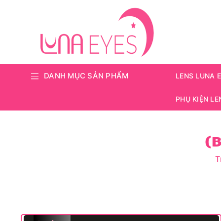
DANH MỤC SẢN PHẨM
LENS LUNA 
PHỤ KIỆN LE
(B
T