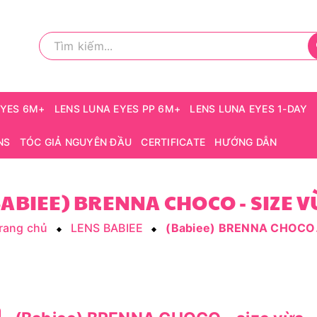
EYES 6M+
LENS LUNA EYES PP 6M+
LENS LUNA EYES 1-DAY
NS
TÓC GIẢ NGUYÊN ĐẦU
CERTIFICATE
HƯỚNG DẪN
ABIEE) BRENNA CHOCO - SIZE V
rang chủ
LENS BABIEE
(Babi