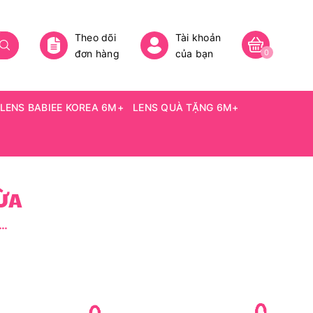
Theo dõi
Tài khoản
đơn hàng
của bạn
0
LENS BABIEE KOREA 6M+
LENS QUÀ TẶNG 6M+
ỪA
ee) BRENNA CHOCO - size vừa