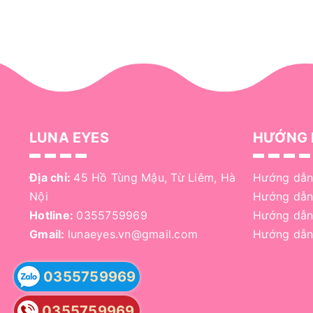
LUNA EYES
HƯỚNG 
Địa chỉ:
45 Hồ Tùng Mậu, Từ Liêm, Hà
Hướng dẫn
Nội
Hướng dẫn
Hotline:
0355759969
Hướng dẫn
Gmail:
lunaeyes.vn@gmail.com
Hướng dẫn
0355759969
0355759969