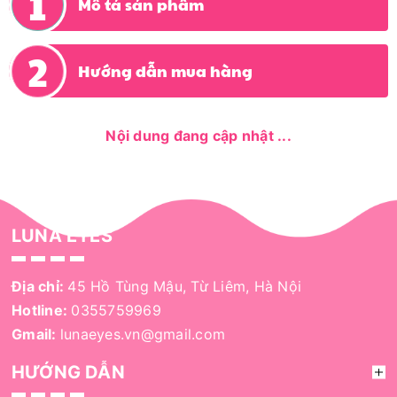
Mô tả sản phẩm
Hướng dẫn mua hàng
Nội dung đang cập nhật ...
LUNA EYES
Địa chỉ:
45 Hồ Tùng Mậu, Từ Liêm, Hà Nội
Hotline:
0355759969
Gmail:
lunaeyes.vn@gmail.com
HƯỚNG DẪN